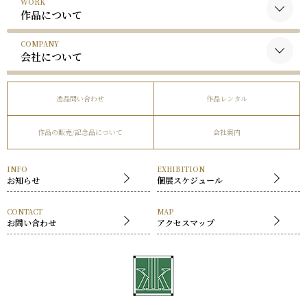
WORK
黒木国昭について
作品について
谷口榮について
COMPANY
黒木国昭の作品
略歴
会社について
谷口榮の作品
受賞歴
会社概要
逸品問い合わせ
作品レンタル
事業内容
作品の販売/記念品について
会社案内
社長挨拶
展覧会
INFO
EXHIBITION
お知らせ
個展スケジュール
CONTACT
MAP
お問い合わせ
アクセスマップ