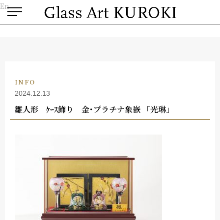
En
INFO
2024.12.13
雛人形 ｹｰｽ飾り 金･プラチナ象嵌 「光琳」