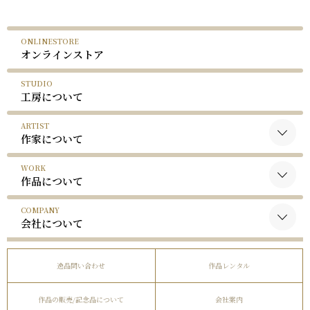
ONLINESTORE
オンラインストア
STUDIO
工房について
ARTIST
作家について
WORK
黒木国昭について
作品について
谷口榮について
COMPANY
黒木国昭の作品
略歴
会社について
谷口榮の作品
受賞歴
会社概要
逸品問い合わせ
作品レンタル
事業内容
作品の販売/記念品について
会社案内
社長挨拶