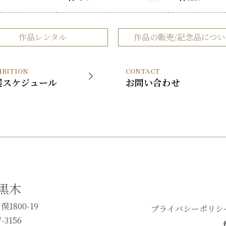
黒木国昭について
黒木国昭の
作品レンタル
作品の販売/記念品につい
谷口榮について
谷口榮の作
略歴
IBITION
CONTACT
受賞歴
展スケジュール
お問い合わせ
黒木
1800-19
プライバシーポリシ
-3156