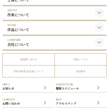
ARTIST
作家について
WORK
黒木国昭について
作品について
谷口榮について
COMPANY
黒木国昭の作品
略歴
会社について
谷口榮の作品
受賞歴
会社概要
逸品問い合わせ
作品レンタル
事業内容
作品の販売/記念品について
会社案内
社長挨拶
展覧会
INFO
EXHIBITION
お知らせ
個展スケジュール
CONTACT
MAP
お問い合わせ
アクセスマップ