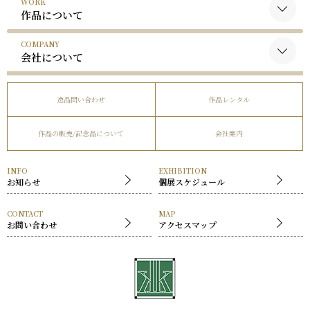
WORK
黒木国昭について
作品について
谷口榮について
COMPANY
黒木国昭の作品
略歴
会社について
谷口榮の作品
受賞歴
会社概要
逸品問い合わせ
作品レンタル
事業内容
作品の販売/記念品について
会社案内
社長挨拶
展覧会
INFO
EXHIBITION
お知らせ
個展スケジュール
CONTACT
MAP
お問い合わせ
アクセスマップ