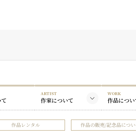
ARTIST
WORK
いて
作家について
作品につい
黒木国昭について
黒木国昭の
作品レンタル
作品の販売/記念品につい
谷口榮について
谷口榮の作