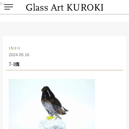
En
INFO
2024.05.16
7-1鷹