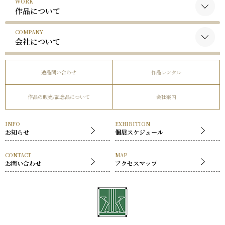
WORK
黒木国昭について
作品について
谷口榮について
COMPANY
黒木国昭の作品
略歴
会社について
谷口榮の作品
受賞歴
会社概要
逸品問い合わせ
作品レンタル
事業内容
作品の販売/記念品について
会社案内
社長挨拶
展覧会
INFO
EXHIBITION
お知らせ
個展スケジュール
CONTACT
MAP
お問い合わせ
アクセスマップ