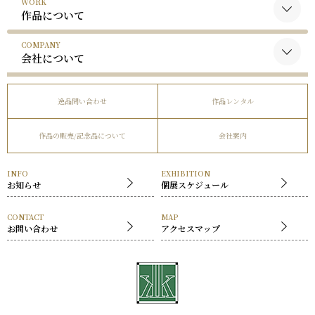
WORK
黒木国昭について
作品について
谷口榮について
COMPANY
黒木国昭の作品
略歴
会社について
谷口榮の作品
受賞歴
会社概要
逸品問い合わせ
作品レンタル
事業内容
作品の販売/記念品について
会社案内
社長挨拶
展覧会
INFO
EXHIBITION
お知らせ
個展スケジュール
CONTACT
MAP
お問い合わせ
アクセスマップ