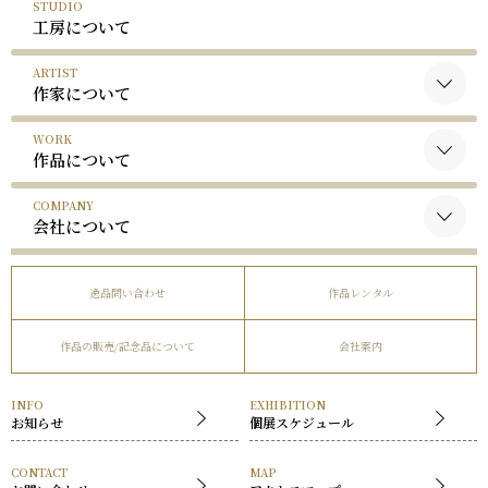
STUDIO
工房について
ARTIST
作家について
WORK
黒木国昭について
作品について
谷口榮について
COMPANY
黒木国昭の作品
略歴
会社について
谷口榮の作品
受賞歴
会社概要
逸品問い合わせ
作品レンタル
事業内容
作品の販売/記念品について
会社案内
社長挨拶
展覧会
INFO
EXHIBITION
お知らせ
個展スケジュール
CONTACT
MAP