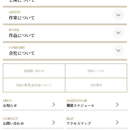
ARTIST
作家について
WORK
黒木国昭について
作品について
谷口榮について
COMPANY
黒木国昭の作品
略歴
会社について
谷口榮の作品
受賞歴
会社概要
逸品問い合わせ
作品レンタル
事業内容
作品の販売/記念品について
会社案内
社長挨拶
展覧会
INFO
EXHIBITION
お知らせ
個展スケジュール
CONTACT
MAP
お問い合わせ
アクセスマップ