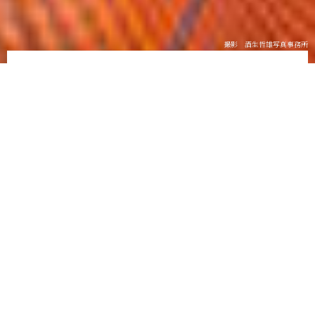
撮影 酒生哲雄写真事務所
ガラスに映しだす我々の哲学
不変的価値を表現し続ける
私たちは色あせないガラスを通して自らの哲学を表現して
います。
作品への創造力が、人々を魅了する不変的価値を生み出
し、
近年薄れゆく日本の伝統や文化、歴史をガラスで表現
し後世へ伝え残す伝道者であり続けたいと考えます。
INFOmation
最新のお知らせ