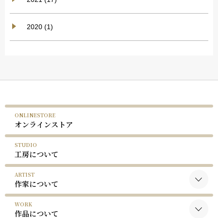
2020 (1)
ONLINESTORE
オンラインストア
STUDIO
工房について
ARTIST
作家について
WORK
黒木国昭について
作品について