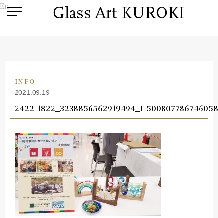
En
INFO
2021.09.19
242211822_3238856562919494_1150080778674605