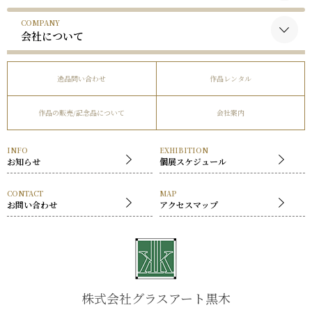
谷口榮について
COMPANY
黒木国昭の作品
略歴
会社について
谷口榮の作品
受賞歴
会社概要
逸品問い合わせ
作品レンタル
事業内容
作品の販売/記念品について
会社案内
社長挨拶
展覧会
INFO
EXHIBITION
お知らせ
個展スケジュール
CONTACT
MAP
お問い合わせ
アクセスマップ
株式会社グラスアート黒木