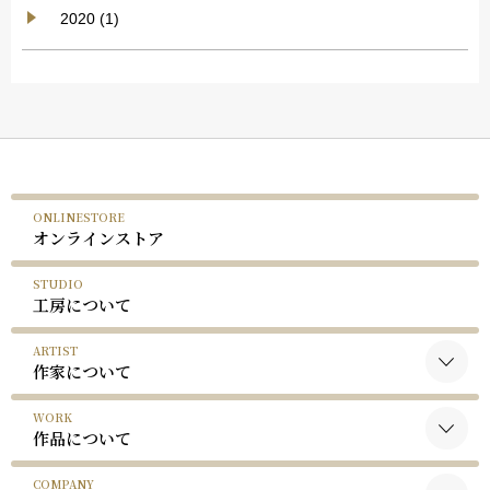
2020 (1)
ONLINESTORE
オンラインストア
STUDIO
工房について
ARTIST
作家について
WORK
黒木国昭について
作品について
谷口榮について
COMPANY
黒木国昭の作品