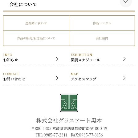
略歴
会社について
谷口榮の作品
受賞歴
会社概要
逸品問い合わせ
作品レンタル
事業内容
作品の販売/記念品について
会社案内
社長挨拶
展覧会
INFO
EXHIBITION
お知らせ
個展スケジュール
CONTACT
MAP
お問い合わせ
アクセスマップ
株式会社グラスアート黒木
〒880-1303 宮崎県東諸県郡綾町南俣1800-19
TEL:0985-77-2311 FAX:0985-77-3156