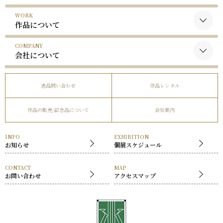
WORK
黒木国昭について
作品について
谷口榮について
COMPANY
黒木国昭の作品
略歴
会社について
谷口榮の作品
受賞歴
会社概要
逸品問い合わせ
作品レンタル
事業内容
作品の販売/記念品について
会社案内
社長挨拶
展覧会
INFO
EXHIBITION
お知らせ
個展スケジュール
CONTACT
MAP
お問い合わせ
アクセスマップ