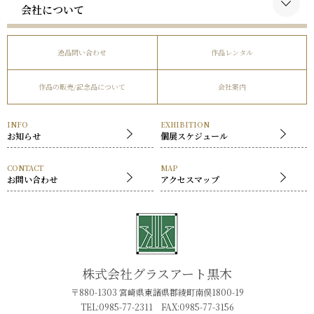
略歴
会社について
谷口榮の作品
受賞歴
会社概要
逸品問い合わせ
作品レンタル
事業内容
作品の販売/記念品について
会社案内
社長挨拶
展覧会
INFO
EXHIBITION
お知らせ
個展スケジュール
CONTACT
MAP
お問い合わせ
アクセスマップ
株式会社グラスアート黒木
〒880-1303 宮崎県東諸県郡綾町南俣1800-19
TEL:0985-77-2311 FAX:0985-77-3156