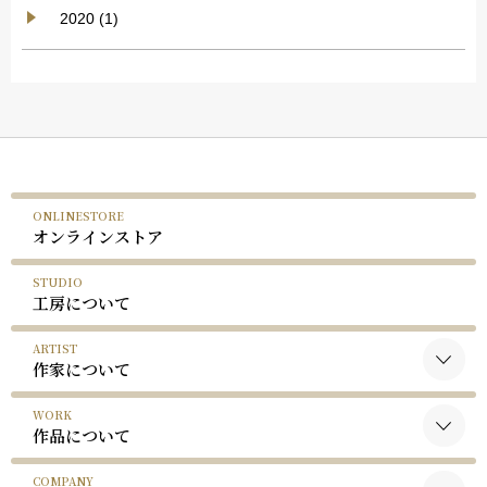
2020 (1)
ONLINESTORE
オンラインストア
STUDIO
工房について
ARTIST
作家について
WORK
黒木国昭について
作品について
谷口榮について
COMPANY
黒木国昭の作品