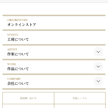
ONLINESTORE
オンラインストア
STUDIO
工房について
ARTIST
作家について
WORK
黒木国昭について
作品について
谷口榮について
COMPANY
黒木国昭の作品
略歴
会社について
谷口榮の作品
受賞歴
会社概要
逸品問い合わせ
作品レンタル
事業内容