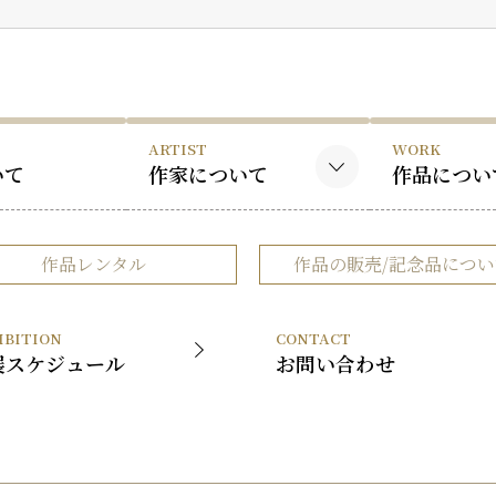
ARTIST
WORK
いて
作家について
作品につい
黒木国昭について
黒木国昭の
作品レンタル
作品の販売/記念品につい
谷口榮について
谷口榮の作
略歴
IBITION
CONTACT
受賞歴
展スケジュール
お問い合わせ