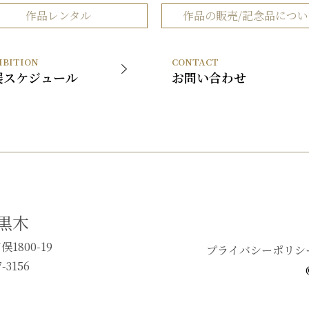
黒木国昭について
黒木国昭の
作品レンタル
作品の販売/記念品につい
谷口榮について
谷口榮の作
略歴
IBITION
CONTACT
受賞歴
展スケジュール
お問い合わせ
黒木
1800-19
プライバシーポリシ
-3156