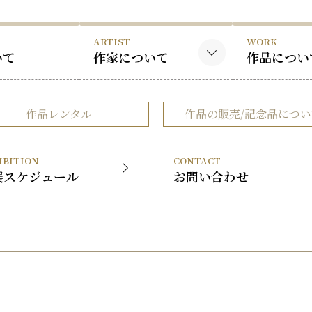
ARTIST
WORK
いて
作家について
作品につい
黒木国昭について
黒木国昭の
作品レンタル
作品の販売/記念品につい
谷口榮について
谷口榮の作
略歴
IBITION
CONTACT
受賞歴
展スケジュール
お問い合わせ