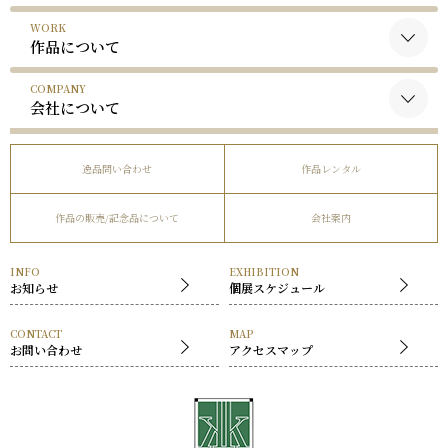
WORK
黒木国昭について
作品について
谷口榮について
COMPANY
黒木国昭の作品
略歴
会社について
谷口榮の作品
受賞歴
会社概要
逸品問い合わせ
作品レンタル
事業内容
作品の販売/記念品について
会社案内
社長挨拶
展覧会
INFO
EXHIBITION
お知らせ
個展スケジュール
CONTACT
MAP
お問い合わせ
アクセスマップ