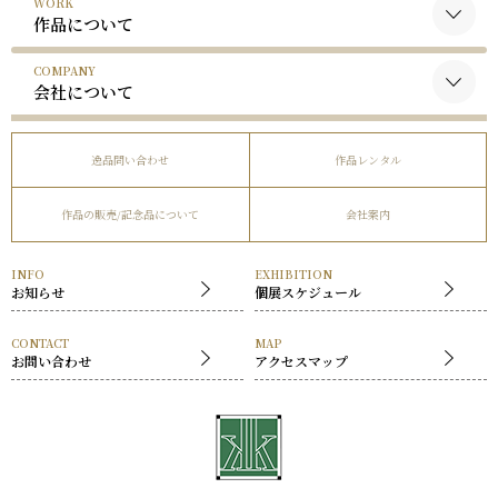
WORK
黒木国昭について
作品について
谷口榮について
COMPANY
黒木国昭の作品
略歴
会社について
谷口榮の作品
受賞歴
会社概要
逸品問い合わせ
作品レンタル
事業内容
作品の販売/記念品について
会社案内
社長挨拶
展覧会
INFO
EXHIBITION
お知らせ
個展スケジュール
CONTACT
MAP
お問い合わせ
アクセスマップ