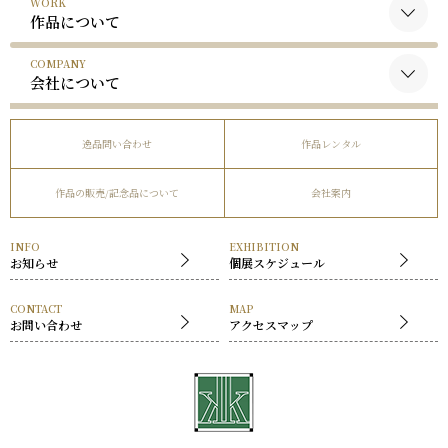
WORK
黒木国昭について
作品について
谷口榮について
COMPANY
黒木国昭の作品
略歴
会社について
谷口榮の作品
受賞歴
会社概要
逸品問い合わせ
作品レンタル
事業内容
作品の販売/記念品について
会社案内
社長挨拶
展覧会
INFO
EXHIBITION
お知らせ
個展スケジュール
CONTACT
MAP
お問い合わせ
アクセスマップ