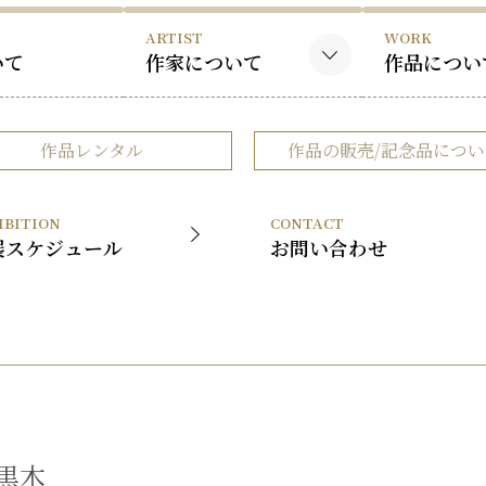
ARTIST
WORK
いて
作家について
作品につい
黒木国昭について
黒木国昭の
作品レンタル
作品の販売/記念品につい
谷口榮について
谷口榮の作
略歴
IBITION
CONTACT
受賞歴
展スケジュール
お問い合わせ
黒木