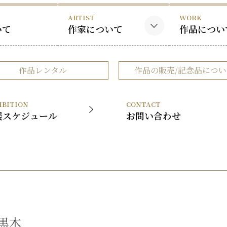
ARTIST
WORK
いて
作家について
作品につい
黒木国昭について
黒木国昭の
作品レンタル
作品の販売/記念品につい
谷口榮について
谷口榮の作
略歴
IBITION
CONTACT
受賞歴
展スケジュール
お問い合わせ
黒木