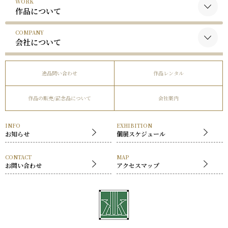
WORK
黒木国昭について
作品について
谷口榮について
COMPANY
黒木国昭の作品
略歴
会社について
谷口榮の作品
受賞歴
会社概要
逸品問い合わせ
作品レンタル
事業内容
作品の販売/記念品について
会社案内
社長挨拶
展覧会
INFO
EXHIBITION
お知らせ
個展スケジュール
CONTACT
MAP
お問い合わせ
アクセスマップ