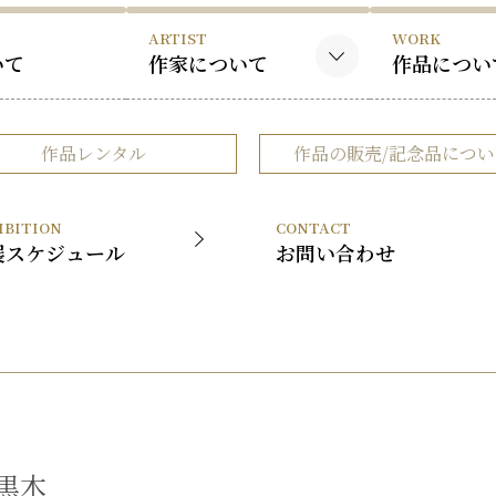
ARTIST
WORK
いて
作家について
作品につい
黒木国昭について
黒木国昭の
作品レンタル
作品の販売/記念品につい
谷口榮について
谷口榮の作
略歴
IBITION
CONTACT
受賞歴
展スケジュール
お問い合わせ
黒木