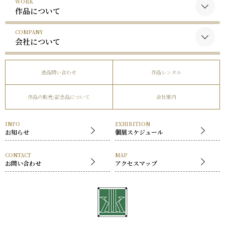
WORK
黒木国昭について
作品について
谷口榮について
COMPANY
黒木国昭の作品
略歴
会社について
谷口榮の作品
受賞歴
会社概要
逸品問い合わせ
作品レンタル
事業内容
作品の販売/記念品について
会社案内
社長挨拶
展覧会
INFO
EXHIBITION
お知らせ
個展スケジュール
CONTACT
MAP
お問い合わせ
アクセスマップ