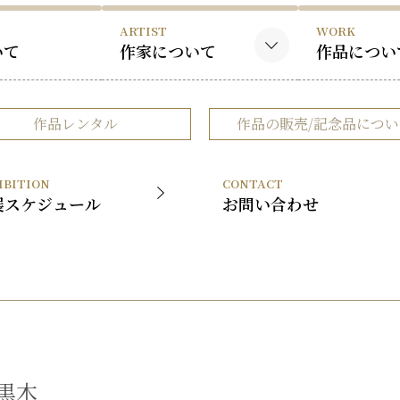
ARTIST
WORK
いて
作家について
作品につい
黒木国昭について
黒木国昭の
作品レンタル
作品の販売/記念品につい
谷口榮について
谷口榮の作
略歴
IBITION
CONTACT
受賞歴
展スケジュール
お問い合わせ
黒木