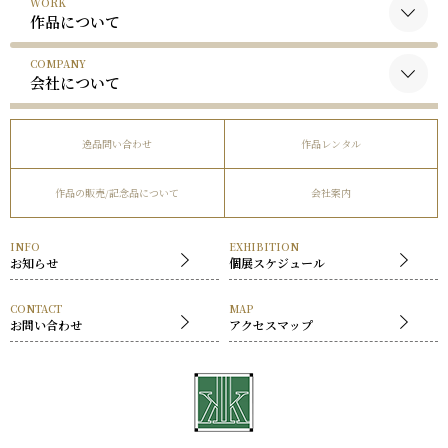
WORK
黒木国昭について
作品について
谷口榮について
COMPANY
黒木国昭の作品
略歴
会社について
谷口榮の作品
受賞歴
会社概要
逸品問い合わせ
作品レンタル
事業内容
作品の販売/記念品について
会社案内
社長挨拶
展覧会
INFO
EXHIBITION
お知らせ
個展スケジュール
CONTACT
MAP
お問い合わせ
アクセスマップ