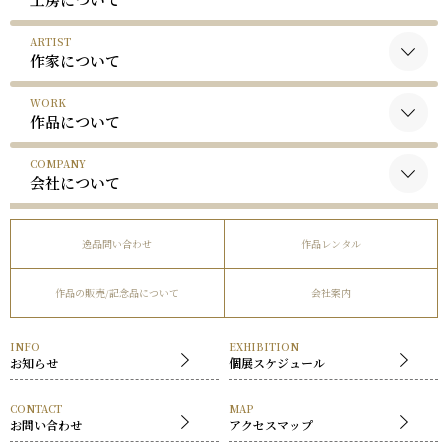
ARTIST
作家について
WORK
黒木国昭について
作品について
谷口榮について
COMPANY
黒木国昭の作品
略歴
会社について
谷口榮の作品
受賞歴
会社概要
逸品問い合わせ
作品レンタル
事業内容
作品の販売/記念品について
会社案内
社長挨拶
展覧会
INFO
EXHIBITION
お知らせ
個展スケジュール
CONTACT
MAP
お問い合わせ
アクセスマップ