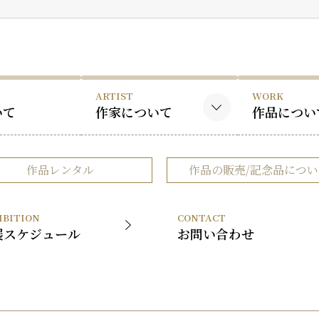
ARTIST
WORK
いて
作家について
作品につい
黒木国昭について
黒木国昭の
作品レンタル
作品の販売/記念品につい
谷口榮について
谷口榮の作
略歴
IBITION
CONTACT
受賞歴
展スケジュール
お問い合わせ