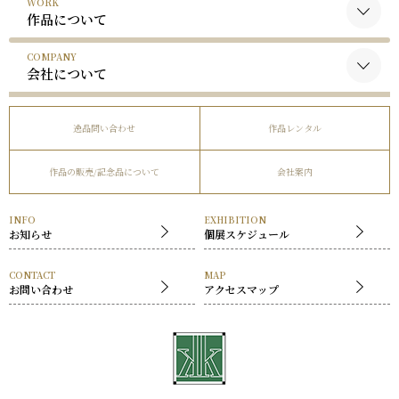
WORK
黒木国昭について
作品について
谷口榮について
COMPANY
黒木国昭の作品
略歴
会社について
谷口榮の作品
受賞歴
会社概要
逸品問い合わせ
作品レンタル
事業内容
作品の販売/記念品について
会社案内
社長挨拶
展覧会
INFO
EXHIBITION
お知らせ
個展スケジュール
CONTACT
MAP
お問い合わせ
アクセスマップ