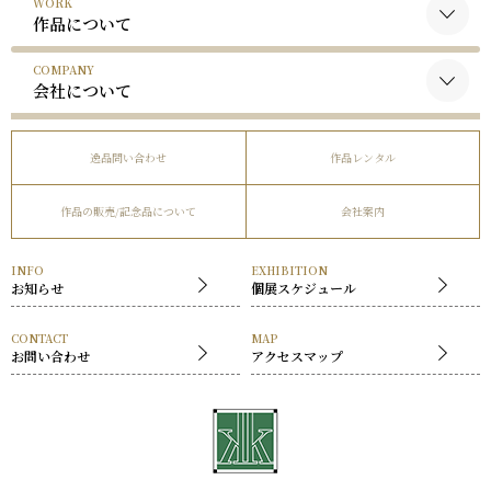
WORK
黒木国昭について
作品について
谷口榮について
COMPANY
黒木国昭の作品
略歴
会社について
谷口榮の作品
受賞歴
会社概要
逸品問い合わせ
作品レンタル
事業内容
作品の販売/記念品について
会社案内
社長挨拶
展覧会
INFO
EXHIBITION
お知らせ
個展スケジュール
CONTACT
MAP
お問い合わせ
アクセスマップ