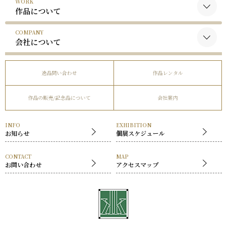
WORK
黒木国昭について
作品について
谷口榮について
COMPANY
黒木国昭の作品
略歴
会社について
谷口榮の作品
受賞歴
会社概要
逸品問い合わせ
作品レンタル
事業内容
作品の販売/記念品について
会社案内
社長挨拶
展覧会
INFO
EXHIBITION
お知らせ
個展スケジュール
CONTACT
MAP
お問い合わせ
アクセスマップ