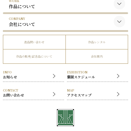
WORK
黒木国昭について
作品について
谷口榮について
COMPANY
黒木国昭の作品
略歴
会社について
谷口榮の作品
受賞歴
会社概要
逸品問い合わせ
作品レンタル
事業内容
作品の販売/記念品について
会社案内
社長挨拶
展覧会
INFO
EXHIBITION
お知らせ
個展スケジュール
CONTACT
MAP
お問い合わせ
アクセスマップ