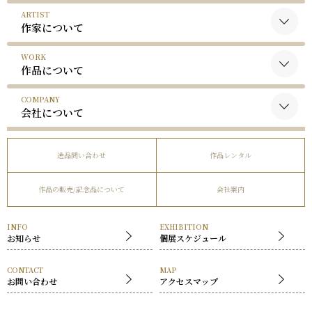
ARTIST
作家について
WORK
黒木国昭について
作品について
谷口榮について
COMPANY
黒木国昭の作品
略歴
会社について
谷口榮の作品
受賞歴
会社概要
逸品問い合わせ
作品レンタル
事業内容
作品の販売/記念品について
会社案内
社長挨拶
展覧会
INFO
EXHIBITION
お知らせ
個展スケジュール
CONTACT
MAP
お問い合わせ
アクセスマップ